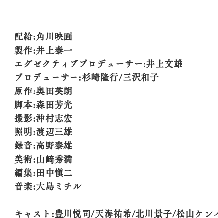
配給:角川映画
製作:井上泰一
エグゼクティブプロデューサー:井上文雄
プロデューサー:杉崎隆行/三沢和子
原作:奥田英朗
脚本:森田芳光
撮影:沖村志宏
照明:渡辺三雄
録音:高野泰雄
美術:山﨑秀満
編集:田中愼二
音楽:大島ミチル
キャスト:豊川悦司/天海祐希/北川景子/松山ケン