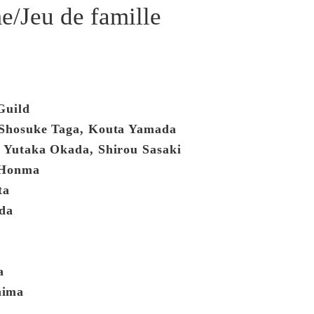
/Jeu de famille
Guild
: Shosuke Taga, Kouta Yamada
, Yutaka Okada, Shirou Sasaki
i Honma
ta
eda
a
hima