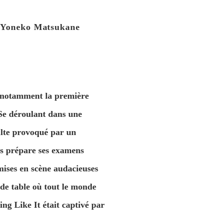
, Yoneko Matsukane
, notamment la première
Se déroulant dans une
ulte provoqué par un
ls prépare ses examens
ises en scène audacieuses
e de table où tout le monde
g Like It était captivé par