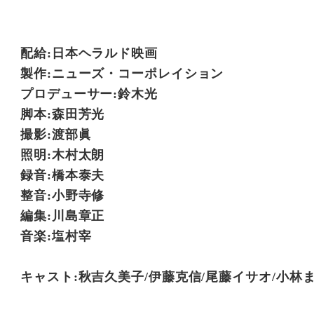
配給:日本ヘラルド映画
製作:ニューズ・コーポレイション
プロデューサー:鈴木光
脚本:森田芳光
撮影:渡部眞
照明:木村太朗
録音:橋本泰夫
整音:小野寺修
編集:川島章正
音楽:塩村宰
キャスト:秋吉久美子/伊藤克信/尾藤イサオ/小林まさ