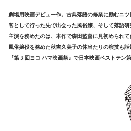
劇場用映画デビュー作。古典落語の修業に励むニツ
客として行った先で出会った風俗嬢、そして落語
主演を務めたのは、本作で森田監督に見初められて俳
風俗嬢役を務めた秋吉久美子の体当たりの演技も話題
『第 3 回ヨコ ハマ映画祭』で日本映画ベストテン