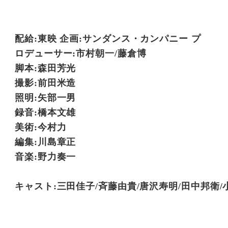
配給:東映 企画:サンダンス・カンパニー プ
ロデューサー:市村朝一/藤倉博
脚本:森田芳光
撮影:前田米造
照明:矢部一男
録音:橋本文雄
美術:今村力
編集:川島章正
音楽:野力奏一
キャスト:三田佳子/⻫藤由貴/唐沢寿明/田中邦衛/