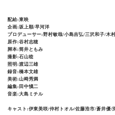
配給:東映
企画:坂上順/早河洋
プロデューサー:野村敏哉/小島吉弘/三沢和子/木
原作:谷村志穂
脚本:筒井ともみ
撮影:石山稔
照明:渡辺三雄
録音:橋本文雄
美術:山﨑秀満
編集:田中愼二
音楽:大島ミチル
キャスト:伊東美咲/仲村トオル/佐藤浩市/蒼井優/