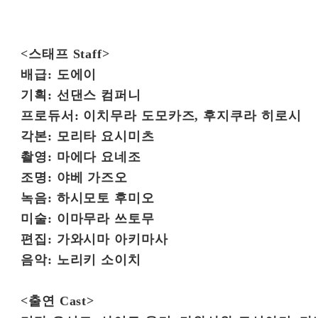
<스태프 Staff>
배급: 도에이
기획: 선댄스 컴퍼니
프로듀서: 이치무라 도모카즈, 후지쿠라 히로시
각본: 모리타 요시미츠
촬영: 마에다 요네조
조명: 야베 가즈오
녹음: 하시모토 후미오
미술: 이마무라 쓰토무
편집: 가와시마 아키마사
음악: 노리키 소이치
<출연 Cast>