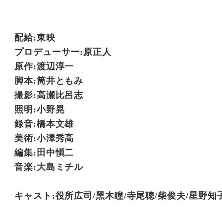
配給:東映
プロデューサー:原正人
原作:渡辺淳一
脚本:筒井ともみ
撮影:高瀬比呂志
照明:小野晃
録音:橋本文雄
美術:小澤秀高
編集:田中愼二
音楽:大島ミチル
キャスト:役所広司/黑木瞳/寺尾聰/柴俊夫/星野知